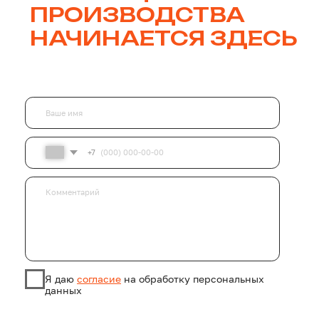
Общество с ограниченной ответственностью «Форк ИТ»
(ООО «Форк ИТ»)
Юридический адрес: 624090, Свердловская область, Г.О. Верхняя
Пышма, г. Верхняя Пышма, ул. Орджоникидзе, д. 22, каб. 106.
ИНН: 7718177230
ОКВЭД - 62.01 Разработка компьютерного программного обеспечения"
Почтовый адрес: 117393, г. Москва, муниципальный округ
Ломоносовский вн.тер.г. , ул. Академика Пилюгина, 22, а/я 26.