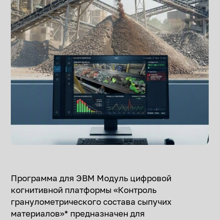
Программа для ЭВМ Модуль цифровой
когнитивной платформы «Контроль
гранулометрического состава сыпучих
материалов»* предназначен для
автоматизированного контроля
гранулометрического состава сыпучих
материалов на основе обработки видеоданных.
Функциональность включает получение и
обработку видеопотока алгоритмами анализа
изображений с отображением результатов в
веб-интерфейсе. При выявлении отклонений от
установленных нормативных показателей
технологического процесса пользователям
направляются уведомления. Применение
программы позволяет сократить время реакции
оператора на изменения параметров качества и