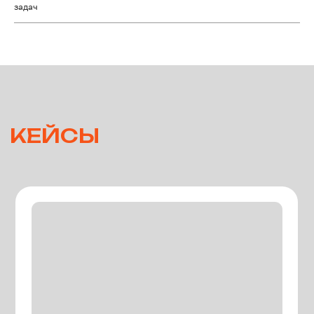
задач
СТОИМОСТЬ
ЛИЦЕНЗИИ
Программа для ЭВМ Модуль цифровой
когнитивной платформы «Контроль
гранулометрического состава сыпучих
материалов» распространяется по
лицензии. Стоимость лицензии и детали
подключения предоставляются по запросу.