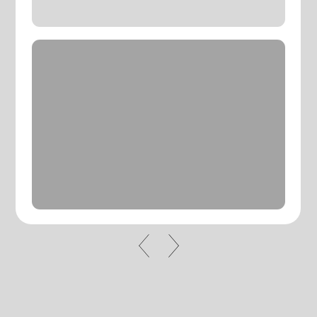
Описание функциональных
характеристик
Инструкция по получению доступа
к экземпляру программы
Инструкция по эксплуатации
Тип ЭВМ: Одноплатные компьютеры (SBC),
ПК;
ОС: дистрибутивы Linux.
Язык программирования: Python
ЭВОЛЮЦИЯ
ПРОИЗВОДСТВА
НАЧИНАЕТСЯ ЗДЕСЬ