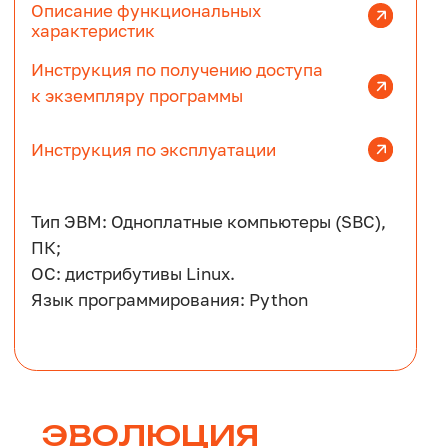
Информация об инциденте, факте
коррупции и иные сообщения
Политика обработки персональных данных
Разделы сайта
Контакты
Главная
+7 (495) 122-20-42
Продукты
info@forkit.ru
Карьера
Адрес главного офиса:
Москва, ул. Академика
Сведения об ИТ-
Пилюгина, 22, 6 этаж
деятельности
Другие разработки
© ООО «Форк ИТ», 2026. Все права защищены.