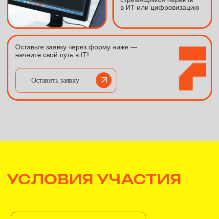
с технической документацией
Готовность к обучению и участию в
проектах цифровизации предприятий
ПЛАН ОБУЧЕНИЯ
Бизнес-процессы и системная архитектура
Моделирование бизнес-процессов, BPMN/IDEF0,
требования к информационным системам и основы
интеграционной архитектуры.
Управление требованиями и проектная
документация
Выявление потребностей бизнеса, работа со
стейкхолдерами, подготовка технической и
проектной документации.
Архитектура производственных ИТ-систем
Основы построения АСУПП, LIMS и
интеграционных решений, взаимодействие
корпоративных систем предприятия.