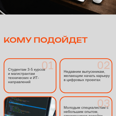
Оставьте заявку через форму ниже —
начните свой путь в IT!
Оставить заявку
УСЛОВИЯ УЧАСТИЯ
Базовое понимание принципов работы
информационных систем и цифровых
производственных процессов
Знание основ баз данных, интеграции
систем и работы с корпоративными
данными
Навыки анализа бизнес-процессов и работы