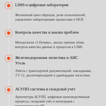
ВЫ ПОЛУЧИТЕ
( 01 )
Навыки анализа и моделирования бизнес-процессов
производственных предприятий
( 02 )
Опыт работы с АСУПП-, LIMS- и интеграционными
системами промышленной цифровизации
( 03 )
Практические знания в области
системной архитектуры, API и интеграции
корпоративных ИТ-систем
( 04 )
Сертификат о прохождении обучения