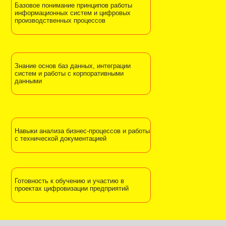
LIMS и цифровая лаборатория
Жизненный цикл образцов, роли пользователей,
управление лабораторными процессами и НСИ.
Контроль качества и анализ проблем
Методология «5 Почему», анализ причин сбоев,
контроль качества данных и процессов в LIMS.
Железнодорожная логистика и АИС
Уголь
Работа с транспортной документацией, накладными,
ГУ-12, диспетчеризацией и дашбордами логистики.
АСУПП-системы и складской учёт
Архитектура АСУПП, цифровые производственные
процессы, складской учёт и интеграция с
корпоративными ИС.
Интеграция и итоговая аттестация
Масштабирование АСУПП-систем, интеграция
компонентов предприятия и итоговое тестирование.