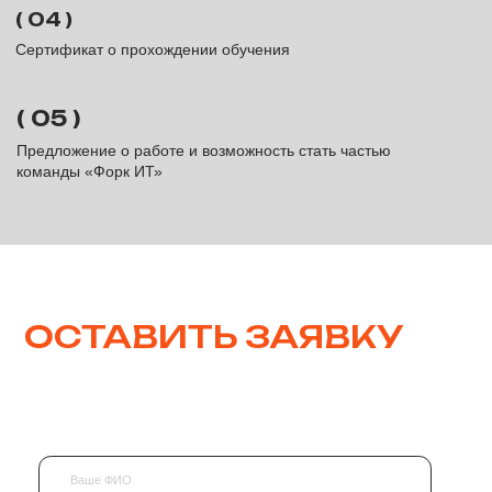
Почтовый адрес: 117393, г. Москва, муниципальный округ Ломоносовский
вн.тер.г. , ул. Академика Пилюгина, 22, а/я 26.