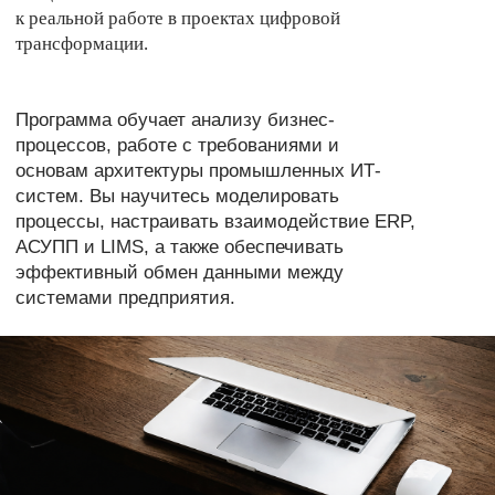
КОМУ ПОДОЙДЕТ
Студентам 3-5 курсов
Недавним выпускникам,
и магистрантам
желающим начать карьеру
технических и ИТ-
в цифровых проектах
направлений
Молодым специалистам с
небольшим опытом,
стремящимся перейти
в ИТ или цифровизацию