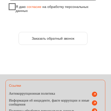
деятельности
Благовещенск
© «Форк ИТ», 2026 г. Все права защищены.
Общество с ограниченной ответственностью «Форк ИТ» (ООО
«Форк ИТ»)
Юридический адрес: 624090, Свердловская область, Г.О. Верхняя Пышма,
г. Верхняя Пышма, ул. Орджоникидзе, д. 22, каб. 106
ИНН: 7718177230
ОКВЭД - 62.01 Разработка компьютерного программного обеспечения"
Почтовый адрес: 117393, г. Москва, муниципальный округ Ломоносовский,
вн.тер.г., ул. Академика Пилюгина, д. 22, а/я 26