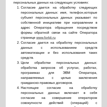
данных с использованием средств
автоматизации и без использования таких
средств.
Цели обработки персональных данных:
обработка запросов об услугах, работах,
программах для ЭВМ Оператора,
направляемых с целью заключения
гражданско-правовых договоров.
Настоящее согласие на обработку
персональных данных включает в себя
согласие на совершение оператором
совокупности действий (операций) с
персональными данными: сбор, запись,
систематизация, накопление, хранение,
уточнение (обновление, изменение),
извлечение, использование, обезличивание,
блокирование, удаление, уничтожение.
Согласие на обработку персональных данных
подтверждается мною путем проставления
знака согласия в форме «Связаться с нами»
рядом с указанием «Я даю согласие на
обработку персональных данных»,
размещенной на сайте Оператора, и нажатия
кнопки «Заказать обратный звонок».
Настоящее согласие действует до достижения
цели обработки или до отзыва. Настоящее
согласие может быть отозвано субъектом
персональных данных путем направления
письменного уведомления об отзыве согласия