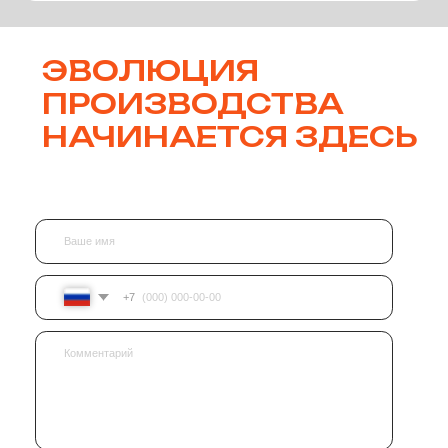
Ссылки
Антикоррупционная политика
Информация об инциденте, факте коррупции и иные
сообщения
Политика обработки персональных данных
Сводная ведомость результатов проведения
специальной оценки условий труда
Контакты
+7 (495) 122-20-42
info@forkit.ru
Адрес главного офиса: Москва, ул. Академика
Пилюгина, 22, 6 этаж
Города присутствия
Разделы сайта
Главная
Москва
Продукты
Екатеринбург
Карьера
Киров
Сведения об ИТ-
Кемерово