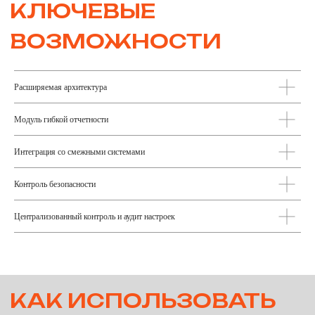
внешних устройств и
подрядчиков.
Поддержка мобильными устройствами
Расширяемая архитектура
Водители и машинисты видят задания, маршрут
и оповещения в приложениях, отправляют тревожные сигналы,
получают автоматизированные сообщения.
Модуль гибкой отчетности
Интеграция со смежными системами
КЕЙСЫ
Контроль безопасности
Централизованный контроль и аудит настроек