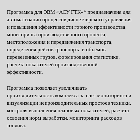
освоения норм выработки, мониторинга расходов
топлива.
*Правообладатель: Общество с ограниченной ответственностью
«Форк ИТ»
Свидетельство о государственной регистрации программы для
ЭВМ от 26.06.2024 № 2024664885
КАК РАБОТАЕТ
Объединение данных
Ведение журналов
с бортовых терминалов
событий, истории
техники, датчиков и внешних
изменений, контроль
учетных систем в едином
пользовательских ролей
цифровом ядре.
и доступов.
Контроль
Интеграция
использования техники,
с ERP, с блоками ТОиР,