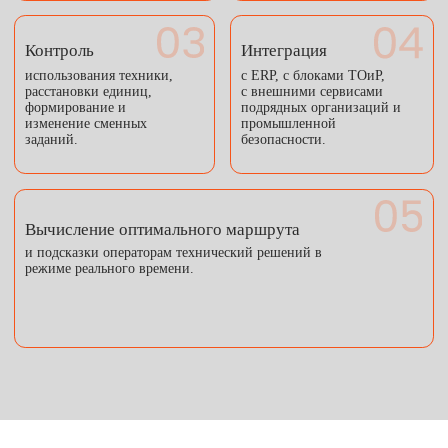
КАК ИСПОЛЬЗОВАТЬ
Отчетность для
Распределение техники
руководителей
Выполнение планов, загрузка
Между производственными
техники, эффективность смен,
точками и фронтами работ
анализ нарушений, статистика
без «ручных» команд и
простоев.
бумажных нарядов.
Оперативная реакция
Диспетчеризация
На внештатные события,
Всех видов горной,
журнал инцидентов
вспомогательной и
для служб эксплуатации,
подрядной техники с
отчеты по безопасности.
учетом интеграции