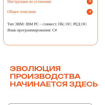
Юридический адрес: 624090, Свердловская область, Г.О. Верхняя Пышма,
г. Верхняя Пышма, ул. Орджоникидзе, д. 22, каб. 106.
ИНН: 7718177230
ОКВЭД - 62.01 Разработка компьютерного программного обеспечения"
Почтовый адрес: 117393, г. Москва, муниципальный округ Ломоносовский
вн.тер.г. , ул. Академика Пилюгина, 22, а/я 26.