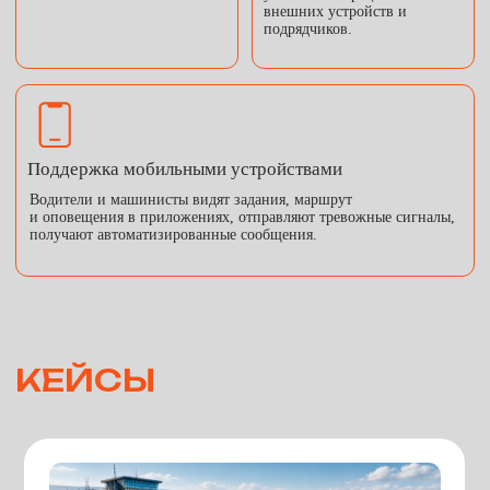
Руководство по эксплуатации
Инструкция по установке
Общее описание
Тип ЭВМ: IBM PC – совмест. ПК; ОС: РЕД ОС
Язык программирования: C#
ЭВОЛЮЦИЯ
ПРОИЗВОДСТВА
НАЧИНАЕТСЯ ЗДЕСЬ
+7