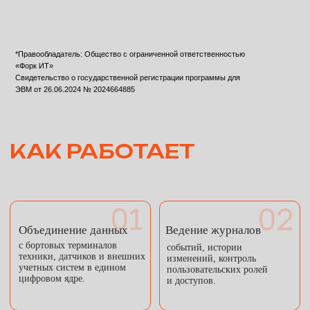
расстановки единиц,
с внешними сервисами
формирование и
подрядных организаций и
изменение сменных
промышленной
заданий.
безопасности.
Вычисление оптимального маршрута
и подсказки операторам технический решений в
режиме реального времени.
КЛЮЧЕВЫЕ
ВОЗМОЖНОСТИ