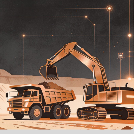
Программа для ЭВМ «АСУ ГТК»* предназначена для
автоматизации процессов диспетчерского управления
и повышения эффективности горного производства,
мониторинга производственного процесса,
местоположения и передвижения транспорта,
определения рейсов транспорта и объёмов
перевезенных грузов, формирования статистики,
расчета показателей производственной
эффективности.
Программа позволяет увеличивать
производительность комплекса за счет мониторинга и
визуализации непроизводительных простоев техники,
контроля выполнения плановых показателей, расчета