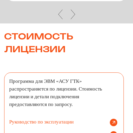
Политика обработки персональных данных
Разделы сайта
Контакты
Главная
+7 (495) 122-20-42
info@forkit.ru
Продукты
Адрес главного офиса:
Карьера
Москва, ул. Академика
Сведения об ИТ-
Пилюгина, 22, 6 этаж
деятельности
Другие разработки
© ООО «Форк ИТ», 2026. Все права защищены.
Общество с ограниченной ответственностью «Форк ИТ» (ООО
«Форк ИТ»)