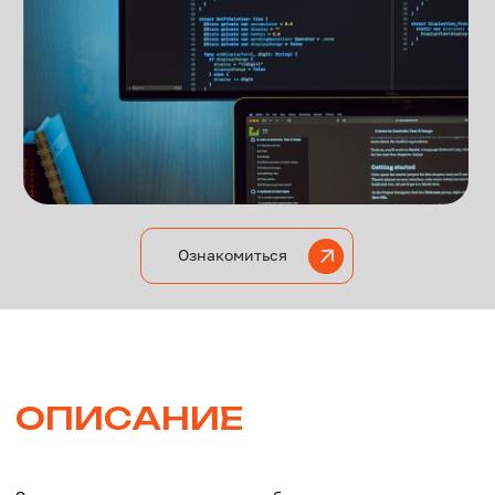
Ознакомиться
ОПИСАНИЕ
Это интенсивная стажировка с обучением,
созданная для подготовки молодых
специалистов к реальной работе в проектах
цифровой трансформации.
Программа обучения охватывает полный цикл
работы с Azure DevOps Server: от установки
и администрирования до настройки
непрерывной интеграции и развертывания,
REST API, артефактов и управления
безопасностью.