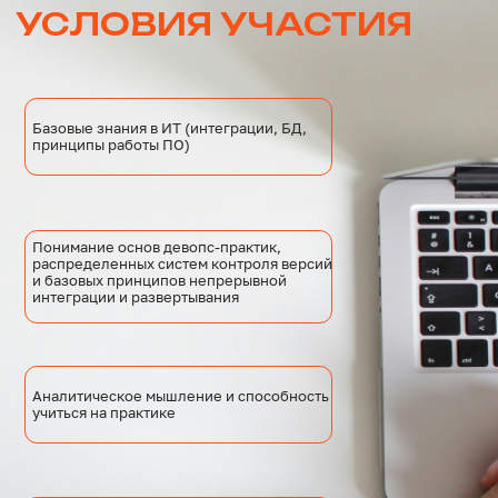
DevOps Server
Отличие от облачной версии установка в локальной
сети, лицензии и требования.
Работа с системой контроля версий
Изучение схем ветвления, слияния и политики
запросов на включение изменений.
Введение в рабочие элементы и доски
задач
Гибкие методологии: шаблоны процессов. Работа
с бэклогом, статусами и кастомизацией полей.
Непрерывная интеграция: классические
пайплайны
Интерфейсная настройка сборок, триггеры.
Непрерывная интеграция: YAML-пайплайн
Структура YAML-пайплайн: шаблоны,
параметры, переносимость между агентами.
Непрерывная доставка и планы
тестирования