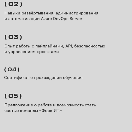
Юридический адрес: 624090, Свердловская область, Г.О. Верхняя
Пышма, г. Верхняя Пышма, ул. Орджоникидзе, д. 22, каб. 106.
ИНН: 7718177230
ОКВЭД - 62.01 Разработка компьютерного программного обеспечения"
Почтовый адрес: 117393, г. Москва, муниципальный округ
Ломоносовский вн.тер.г. , ул. Академика Пилюгина, 22, а/я 26.