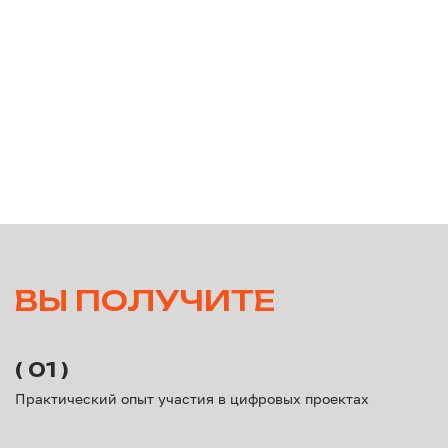
Политика обработки персональных данных
Разделы сайта
Контакты
Главная
+7 (495) 122-20-42
Продукты
info@forkit.ru
Карьера
Адрес главного офиса:
Москва, ул. Академика
Информация об ИТ-
Пилюгина, 22, 6 этаж
деятельности
Другие стажировки
© ООО «Форк ИТ», 2026. Все права
защищены.
Общество с ограниченной ответственностью «Форк ИТ»
(ООО «Форк ИТ»)