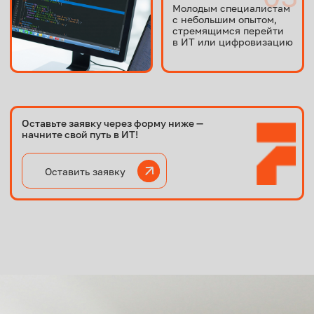
Аналитическое мышление и способность
учиться на практике
Готовность работать с документацией и
бизнес-требованиям
ПЛАН ОБУЧЕНИЯ
По окончанию каждого модуля вам будет
выдаваться практическое задание для отработки
полученных знаний.
Установка и настройка Azure