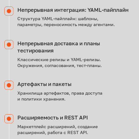
ВЫ ПОЛУЧИТЕ
( 01 )
Практический опыт участия в цифровых проектах
( 02 )
Навыки развёртывания, администрирования
и автоматизации Azure DevOps Server
( 03 )
Опыт работы с пайплайнами, API, безопасностью
и управлением проектами
( 04 )
Сертификат о прохождении обучения