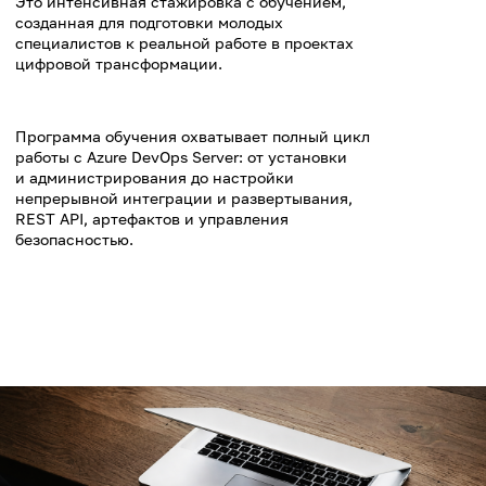
КОМУ ПОДОЙДЕТ
Студентам 3-5 курсов
Недавним выпускникам,
и магистрантам
желающим начать
технических и ИТ-
карьеру в цифровых
направлений
проектах
Молодым специалистам
с небольшим опытом,
стремящимся перейти
в ИТ или цифровизацию