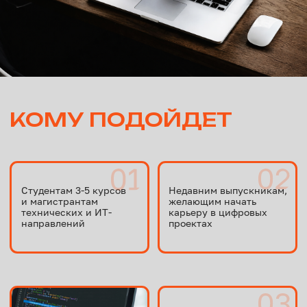
Оставьте заявку через форму ниже —
начните свой путь в ИТ!
Оставить заявку
УСЛОВИЯ УЧАСТИЯ
Базовые знания в ИТ (интеграции, БД,
принципы работы ПО)
Понимание основ девопс-практик,
распределенных систем контроля версий
и базовых принципов непрерывной
интеграции и развертывания