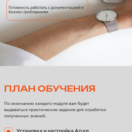
Классические релизы и YAML-релизы.
Окружения, согласования, тест-планы.
Артефакты и пакеты
Хранилища артефактов, права доступа
и политики хранения.
Расширяемость и REST API
Маркетплейс расширений, создание
расширений, работа с REST API.
Администрирование и безопасность
Управление пользователями, модель
управления доступом на основе ролей,
аудит, резервное копирование.
Обновление, мониторинг и лучшие
практики
Процедуры обновления, мониторинг
производительности.
Подготовка к работе и финальное
тестирование
Консультации, тестирование,
получение обратной связи.